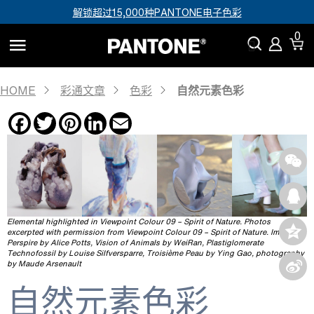
解锁超过15,000种PANTONE电子色彩
0
HOME
彩通文章
色彩
自然元素色彩
Facebook
Twitter
Pinterest
LinkedIn
Email
Elemental highlighted in Viewpoint Colour 09 – Spirit of Nature. Photos
excerpted with permission from Viewpoint Colour 09 – Spirit of Nature. Images:
Perspire by Alice Potts, Vision of Animals by WeiRan, Plastiglomerate
Technofossil by Louise Silfversparre, Troisième Peau by Ying Gao, photography
by Maude Arsenault
自然元素色彩