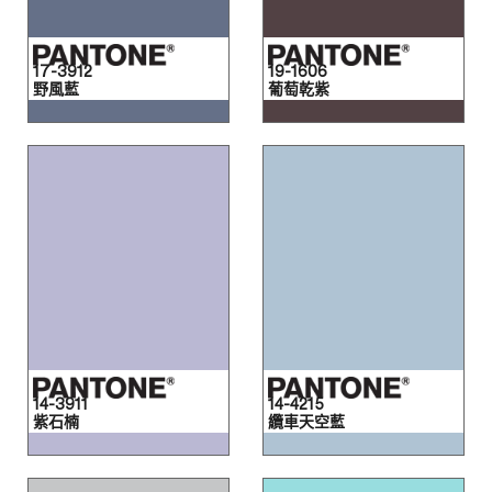
17-3912
19-1606
野風藍
葡萄乾紫
14-3911
14-4215
紫石楠
纜車天空藍