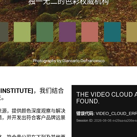
独一无二的色彩权威机构
This
INSTITUTE]，我们结合
THE VIDEO CLOUD
is
性。
FOUND.
a
modal
来源，提供颜色深度观察与解决
错误代码:
VIDEO_CLOUD_ER
window.
题，并开发出符合客户品牌远景
Session ID:
2026-08-08:4429aa4a206e
。
略，符合贵公司在下列及其他更