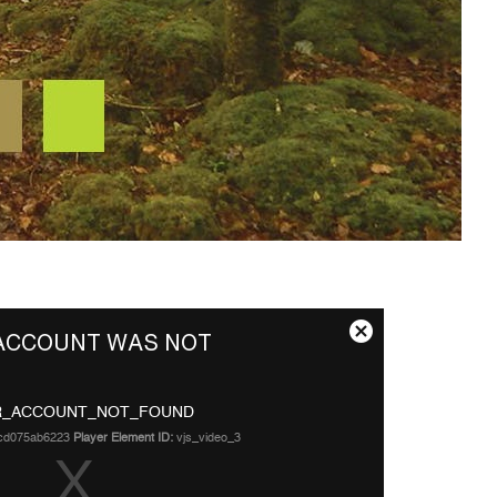
 ACCOUNT WAS NOT
关
Share
闭
弹
R_ACCOUNT_NOT_FOUND
窗
4cd075ab6223
Player Element ID:
vjs_video_3