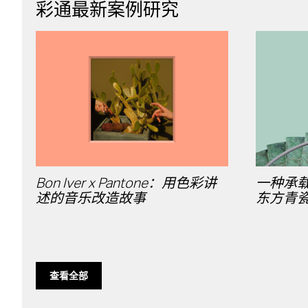
彩通最新案例研究
Bon Iver x Pantone：用色彩讲
一种承
述的音乐改造故事
东方青
查看全部