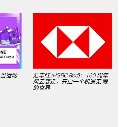
e：当运动
汇丰红 (HSBC Red)：160 周年
风云变迁，开启一个机遇无 限
的世界