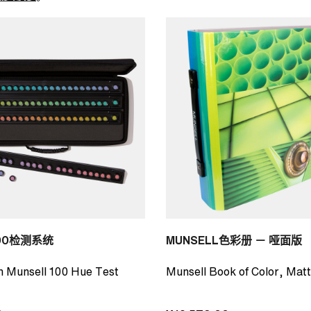
00检测系统
MUNSELL色彩册 － 哑面版
h Munsell 100 Hue Test
Munsell Book of Color, Matt