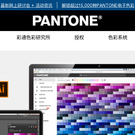
最新网上研讨会 + 活动资讯
解锁超过15,000种PANTONE电子色彩
彩通色彩研究所
授权
色彩系统
关于 Pantone Color Institute™
PANTONE VALIDATED（彩通认证)
产业、科学 + 政府领域 (MUNSELL)