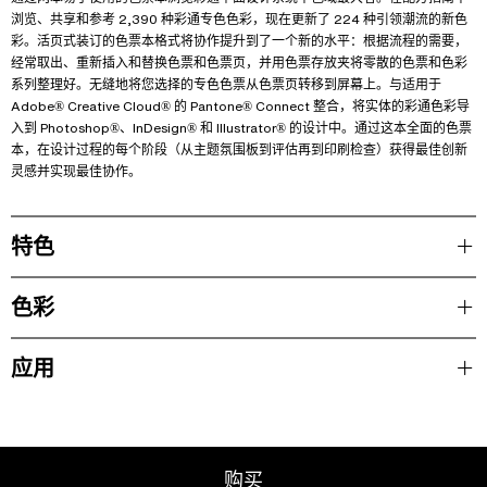
浏览、共享和参考 2,390 种彩通专色色彩，现在更新了 224 种引领潮流的新色
彩。活页式装订的色票本格式将协作提升到了一个新的水平：根据流程的需要，
经常取出、重新插入和替换色票和色票页，并用色票存放夹将零散的色票和色彩
系列整理好。无缝地将您选择的专色色票从色票页转移到屏幕上。与适用于
Adobe® Creative Cloud® 的 Pantone® Connect 整合，将实体的彩通色彩导
入到 Photoshop®、InDesign® 和 Illustrator® 的设计中。通过这本全面的色票
本，在设计过程的每个阶段（从主题氛围板到评估再到印刷检查）获得最佳创新
灵感并实现最佳协作。
特色
色彩
应用
购买